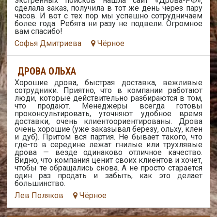
экстренных поисков нашла сайт «Дрова-РФ»,
сделала заказ, получила в тот же день через пару
часов. И вот с тех пор мы успешно сотрудничаем
более года. Ребята ни разу не подвели. Огромное
вам спасибо!
Софья Дмитриева
Чёрное
ДРОВА ОЛЬХА
Хорошие дрова, быстрая доставка, вежливые
сотрудники. Приятно, что в компании работают
люди, которые действительно разбираются в том,
что продают. Менеджеры всегда готовы
проконсультировать, уточняют удобное время
доставки, очень клиентоориентированы. Дрова
очень хорошие (уже заказывал березу, ольху, клен
и дуб). Притом вся партия. Не бывает такого, что
где-то в середине лежат гнилые или трухлявые
дрова — везде одинаково отличное качество.
Видно, что компания ценит своих клиентов и хочет,
чтобы те обращались снова. А не просто старается
один раз продать и забыть, как это делает
большинство.
Лев Поляков
Чёрное