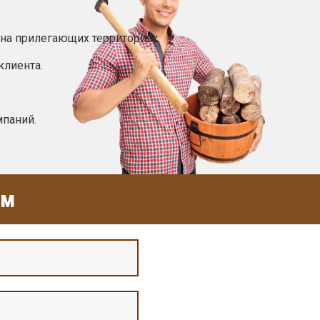
на прилегающих территориях.
клиента.
мпаний.
ом