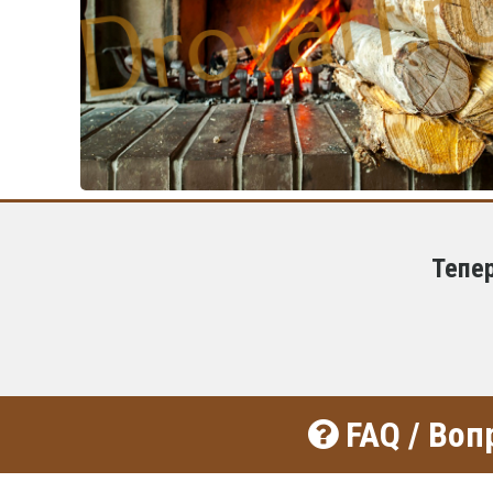
Тепе
FAQ / Воп