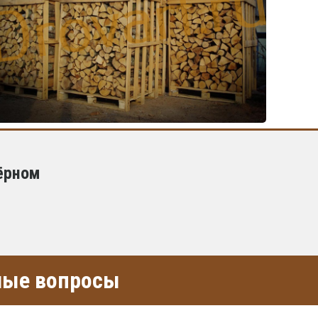
ёрном
емые вопросы