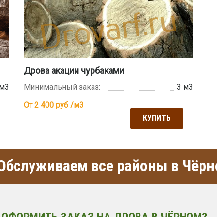
Дрова акации чурбаками
 м3
Минимальный заказ:
3 м3
От 2 400
руб /м3
КУПИТЬ
Обслуживаем все районы в Чёрн
 ОФОРМИТЬ ЗАКАЗ НА ДРОВА В ЧЁРНОМ?