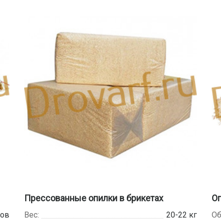
Прессованные опилки в брикетах
Оп
ров
Вес:
20-22 кг
Об