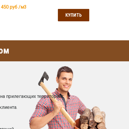
 450
руб /м3
КУПИТЬ
ом
на прилегающих территориях.
клиента.