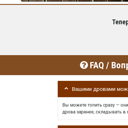
Тепе
FAQ / Воп
Вашими дровами можн
Вы можете топить сразу — он
дрова заранее, складывать в п