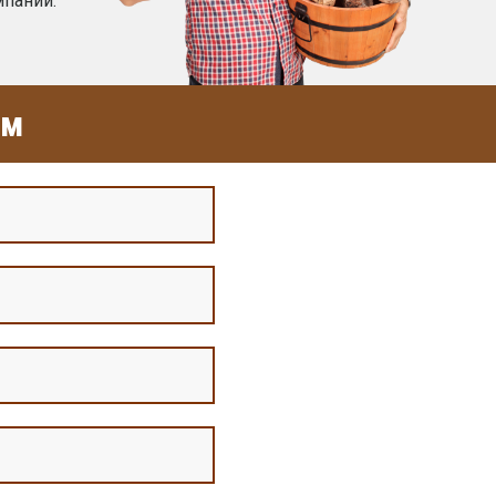
мпаний.
ом